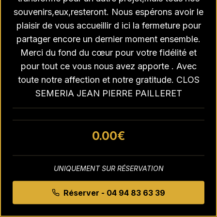
souvenirs,eux,resteront. Nous espérons avoir le
Did you forget to add the page to the router?
plaisir de vous accueillir d ici la fermeture pour
partager encore un dernier moment ensemble.
Merci du fond du cœur pour votre fidélité et
pour tout ce vous nous avez apporte . Avec
toute notre affection et notre gratitude. CLOS
SEMERIA JEAN PIERRE PAILLERET
0.00
€
UNIQUEMENT SUR RÉSERVATION
Réserver - 04 94 83 63 39